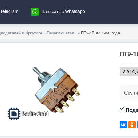
 Telegram
Написать в WhatsApp
диодеталей в Иркутске
»
Переключатели
» ПТ9-1В до 1990 года
ПТ9-1
2 514,
Скупи
Поде