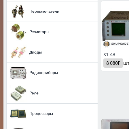
Переключатели
Резисторы
Диоды
X1-48
8 080₽
ш
Радиоприборы
Реле
Процессоры