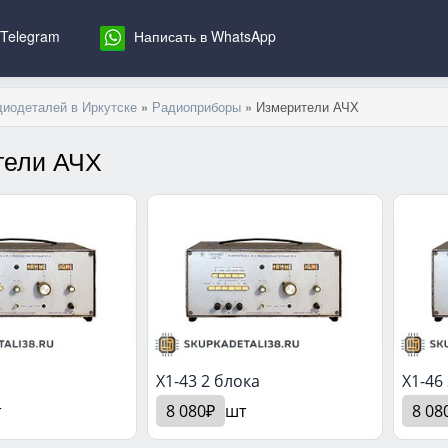
 Telegram
Написать в WhatsApp
диодеталей в Иркутске
»
Радиоприборы
» Измерители АЧХ
тели АЧХ
X1-43 2 блока
X1-46
т
8 080₽
шт
8 08