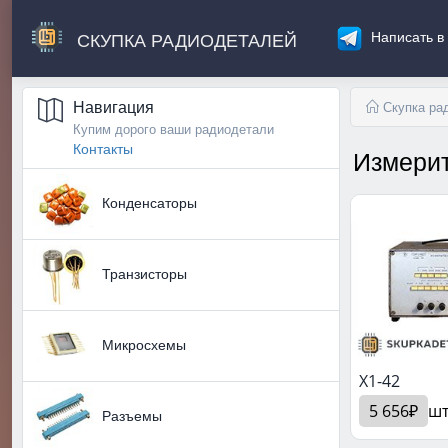
СКУПКА РАДИОДЕТАЛЕЙ
Написать в
Навигация
Скупка ра
Купим дорого ваши радиодетали
Контакты
Измери
Конденсаторы
Транзисторы
Микросхемы
X1-42
5 656₽
ш
Разъемы