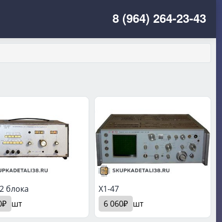
8 (964) 264-23-43
 2 блока
X1-47
0₽
шт
6 060₽
шт