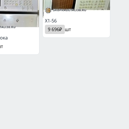
X1-56
9 696₽
шт
лока
т