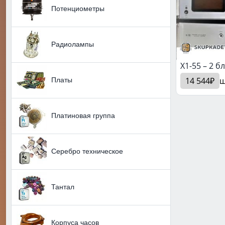
Потенциометры
Радиолампы
X1-55 – 2 б
Платы
14 544₽
ш
Платиновая группа
Серебро техническое
Тантал
Корпуса часов