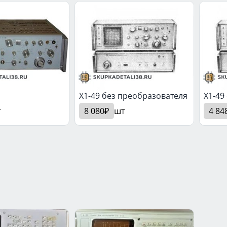
X1-49 без преобразователя
X1-49
т
8 080₽
шт
4 84